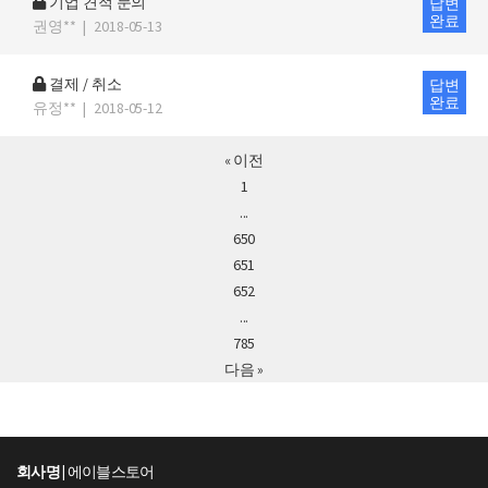
기업 견적 문의
답변
완료
권영**
|
2018-05-13
결제 / 취소
답변
완료
유정**
|
2018-05-12
« 이전
1
...
650
651
652
...
785
다음 »
회사명 |
에이블스토어