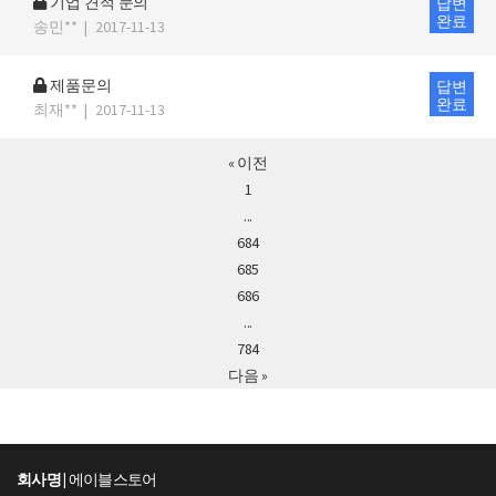
기업 견적 문의
답변
완료
송민**
|
2017-11-13
제품문의
답변
완료
최재**
|
2017-11-13
« 이전
1
...
684
685
686
...
784
다음 »
회사명 |
에이블스토어