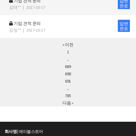
기업 견적 문의
답변
완료
김태**
|
2017-10-17
기업 견적 문의
답변
완료
김정**
|
2017-10-17
« 이전
1
...
689
690
691
...
785
다음 »
회사명 |
에이블스토어