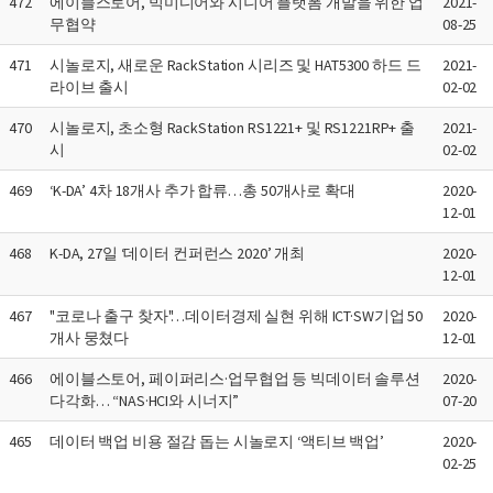
472
에이블스토어, 빅미디어와 시니어 플랫폼 개발을 위한 업
2021-
무협약
08-25
471
시놀로지, 새로운 RackStation 시리즈 및 HAT5300 하드 드
2021-
라이브 출시
02-02
470
시놀로지, 초소형 RackStation RS1221+ 및 RS1221RP+ 출
2021-
시
02-02
469
‘K-DA’ 4차 18개사 추가 합류…총 50개사로 확대
2020-
12-01
468
K-DA, 27일 ‘데이터 컨퍼런스 2020’ 개최
2020-
12-01
467
"코로나 출구 찾자"…데이터경제 실현 위해 ICT·SW기업 50
2020-
개사 뭉쳤다
12-01
466
에이블스토어, 페이퍼리스·업무협업 등 빅데이터 솔루션
2020-
다각화… “NAS·HCI와 시너지”
07-20
465
데이터 백업 비용 절감 돕는 시놀로지 ‘액티브 백업’
2020-
02-25