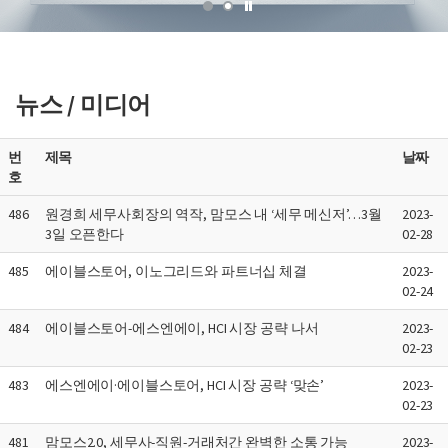
뉴스 / 미디어
번
제목
날짜
호
486
원경희 세무사회장의 역작, 맘모스 내 ‘세무 메신저’…3월
2023-
3일 오픈한다
02-28
485
에이블스토어, 이노그리드와 파트너십 체결
2023-
02-24
484
에이블스토어-에스엔에이, HCI 시장 공략 나서
2023-
02-23
483
에스엔에이·에이블스토어, HCI 시장 공략 ‘맞손’
2023-
02-23
481
맘모스2.0, 세무사-직원-거래처간 완벽한 소통 가능
2023-