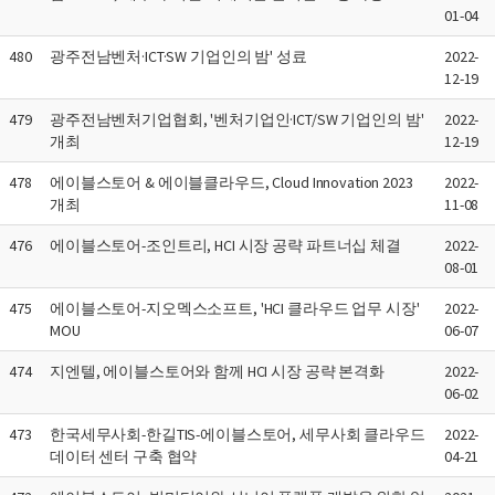
01-04
480
광주전남벤처·ICT·SW 기업인의 밤' 성료
2022-
12-19
479
광주전남벤처기업협회, '벤처기업인·ICT/SW 기업인의 밤'
2022-
개최
12-19
478
에이블스토어 & 에이블클라우드, Cloud Innovation 2023
2022-
개최
11-08
476
에이블스토어-조인트리, HCI 시장 공략 파트너십 체결
2022-
08-01
475
에이블스토어-지오멕스소프트, 'HCI 클라우드 업무 시장'
2022-
MOU
06-07
474
지엔텔, 에이블스토어와 함께 HCI 시장 공략 본격화
2022-
06-02
473
한국세무사회-한길TIS-에이블스토어, 세무사회 클라우드
2022-
데이터 센터 구축 협약
04-21