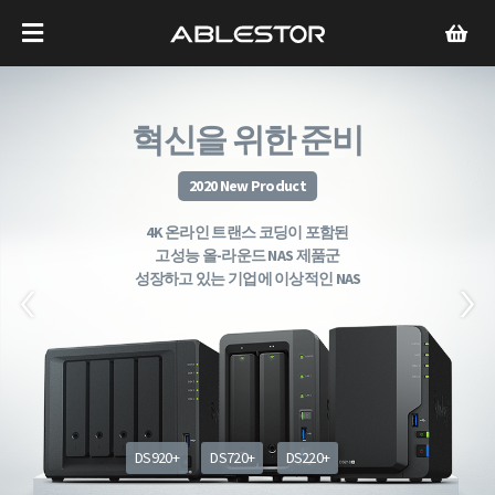
혁신을 위한 준비
2020 New Product
4K 온라인 트랜스 코딩이 포함된
고성능 올-라운드 NAS 제품군
성장하고 있는 기업에 이상적인 NAS
DS920+
DS720+
DS220+