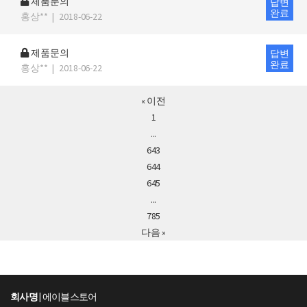
제품문의
답변
완료
홍상**
|
2018-06-22
제품문의
답변
완료
홍상**
|
2018-06-22
« 이전
1
...
643
644
645
...
785
다음 »
회사명 |
에이블스토어