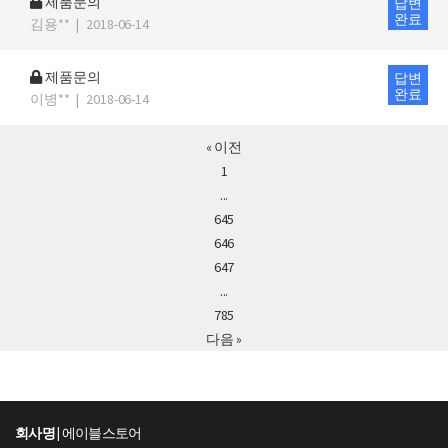
제품문의
답변
완료
김용**
|
2018-06-14
제품문의
답변
완료
이병**
|
2018-06-14
« 이전
1
...
645
646
647
...
785
다음 »
회사명 |
에이블스토어